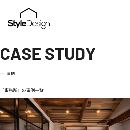
C
A
S
E
S
T
U
D
Y
事例
「事務所」の事例一覧